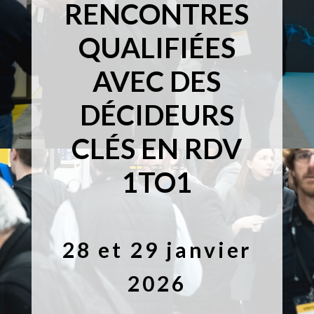
RENCONTRES
QUALIFIÉES
AVEC DES
DÉCIDEURS
CLÉS EN RDV
1
2
3
1TO1
28 et 29 janvier
2026